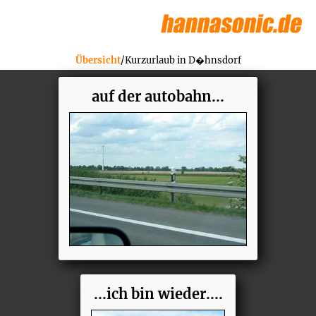
Übersicht
/Kurzurlaub in D�hnsdorf
auf der autobahn...
...ich bin wieder....